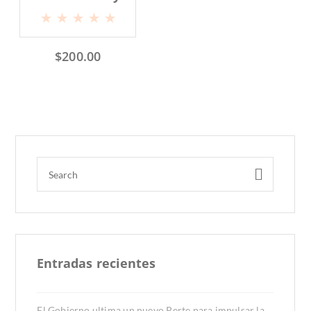
$
200.00
Entradas recientes
El Gobierno ultima un nuevo Perte para impulsar la