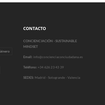
CONTACTO
CONCIENCIACIÓN · SUSTAINABLE
MINDSET
 Género
Email:
info@concienciaconciudadana.es
Teléfono:
+34 626 23 43 39
SEDES:
Madrid · Sotogrande · Valencia