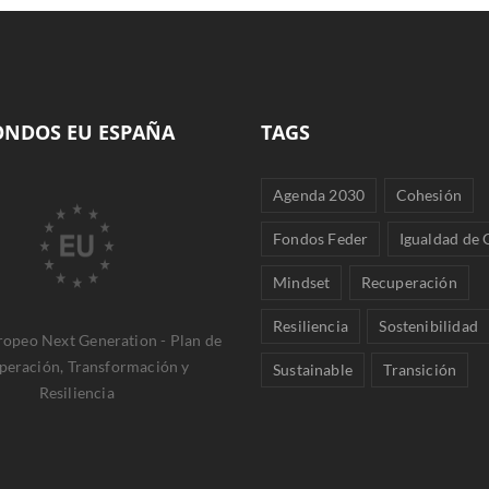
ONDOS EU ESPAÑA
TAGS
Agenda 2030
Cohesión
Fondos Feder
Igualdad de
Mindset
Recuperación
Resiliencia
Sostenibilidad
opeo Next Generation - Plan de
peración, Transformación y
Sustainable
Transición
Resiliencia