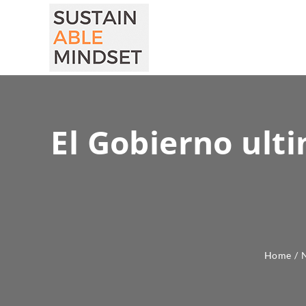
El Gobierno ult
Home
/
N