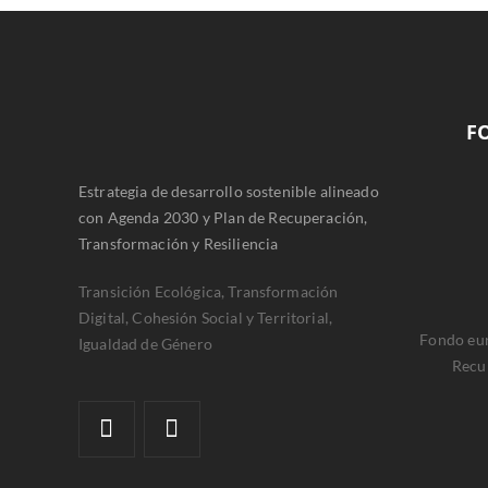
F
Estrategia de desarrollo sostenible alineado
con Agenda 2030 y Plan de Recuperación,
Transformación y Resiliencia
Transición Ecológica, Transformación
Digital, Cohesión Social y Territorial,
Fondo eur
Igualdad de Género
Recu